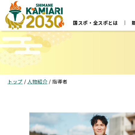
このページの本文へ
国スポ・全スポとは
現
トップ
/
人物紹介
/
指導者
在
の
位
置：