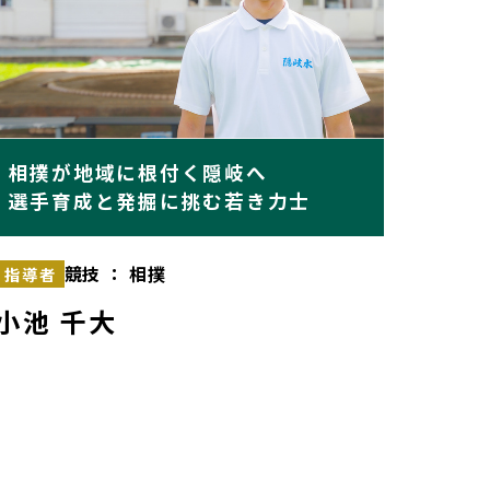
相撲が地域に根付く隠岐へ
選手育成と発掘に挑む若き力士
競技 ： 相撲
指導者
小池 千大