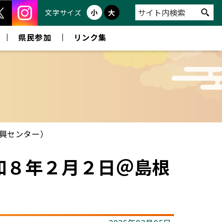
文字サイズ
小
大
県民参加
リンク集
興センター）
和８年２月２日＠島根