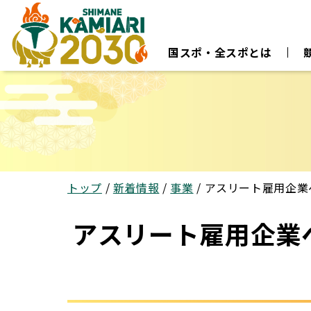
このページの本文へ
国スポ・全スポとは
現
トップ
/
新着情報
/
事業
/
アスリート雇用企業
在
の
位
アスリート雇用企業
置：