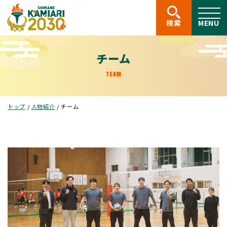
このページの本文へ
検索
MENU
チーム
TEAM
現
トップ
/
人物紹介
/
チーム
在
の
位
置：