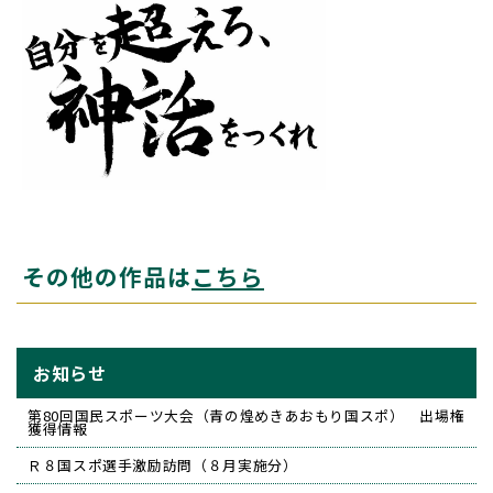
その他の作品は
こちら
お知らせ
第80回国民スポーツ大会（青の煌めきあおもり国スポ） 出場権
獲得情報
Ｒ８国スポ選手激励訪問（８月実施分）