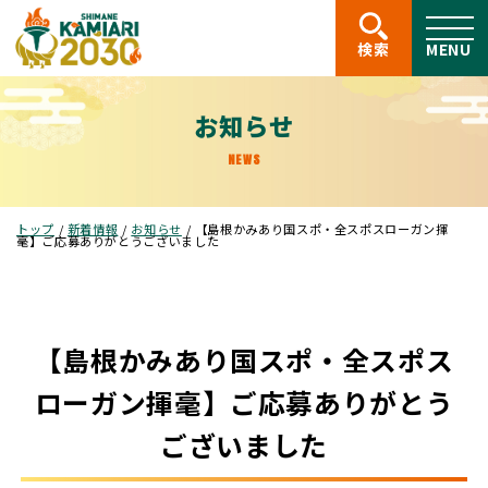
このページの本文へ
検索
MENU
お知らせ
NEWS
現
トップ
/
新着情報
/
お知らせ
/
【島根かみあり国スポ・全スポスローガン揮
在
毫】ご応募ありがとうございました
の
位
置：
【島根かみあり国スポ・全スポス
ローガン揮毫】ご応募ありがとう
ございました