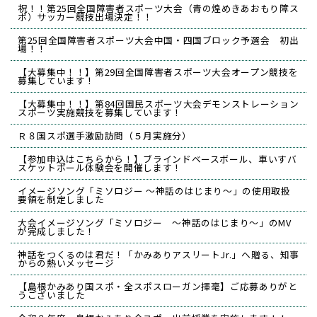
祝！！第25回全国障害者スポーツ大会（青の煌めきあおもり障ス
ポ）サッカー競技出場決定！！
第25回全国障害者スポーツ大会中国・四国ブロック予選会 初出
場！！
【大募集中！！】第29回全国障害者スポーツ大会オープン競技を
募集しています！
【大募集中！！】第84回国民スポーツ大会デモンストレーション
スポーツ実施競技を募集しています！
Ｒ８国スポ選手激励訪問（５月実施分）
【参加申込はこちらから！】ブラインドベースボール、車いすバ
スケットボール体験会を開催します！
イメージソング「ミソロジー ～神話のはじまり～」の使用取扱
要領を制定しました
大会イメージソング「ミソロジー ～神話のはじまり～」のMV
が完成しました！
神話をつくるのは君だ！「かみありアスリートJr.」へ贈る、知事
からの熱いメッセージ
【島根かみあり国スポ・全スポスローガン揮毫】ご応募ありがと
うございました