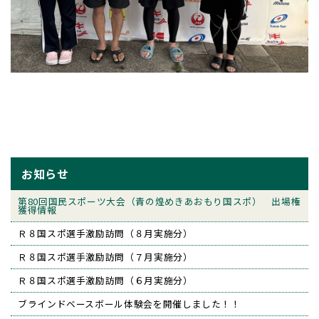
お知らせ
第80回国民スポーツ大会（青の煌めきあおもり国スポ） 出場権
獲得情報
Ｒ８国スポ選手激励訪問（８月実施分）
Ｒ８国スポ選手激励訪問（７月実施分）
Ｒ８国スポ選手激励訪問（６月実施分）
ブラインドベースボール体験会を開催しました！！