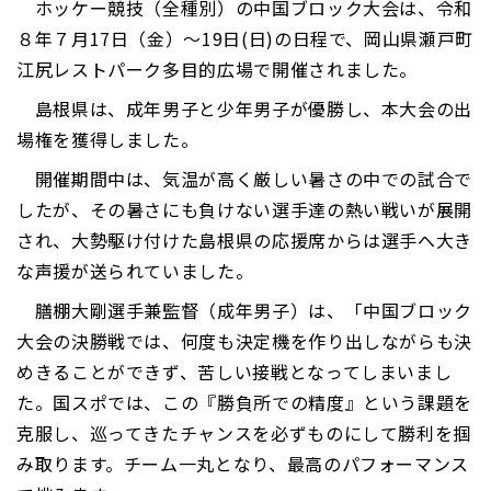
ホッケー競技（全種別）の中国ブロック大会は、令和
８年７月17日（金）～19日(日)の日程で、岡山県瀬戸町
江尻レストパーク多目的広場で開催されました。
島根県は、成年男子と少年男子が優勝し、本大会の出
場権を獲得しました。
開催期間中は、気温が高く厳しい暑さの中での試合で
したが、その暑さにも負けない選手達の熱い戦いが展開
され、大勢駆け付けた島根県の応援席からは選手へ大き
な声援が送られていました。
膳棚大剛選手兼監督（成年男子）は、「中国ブロック
大会の決勝戦では、何度も決定機を作り出しながらも決
めきることができず、苦しい接戦となってしまいまし
た。国スポでは、この『勝負所での精度』という課題を
克服し、巡ってきたチャンスを必ずものにして勝利を掴
み取ります。チーム一丸となり、最高のパフォーマンス