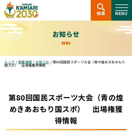
このページの本文へ
検索
MENU
お知らせ
NEWS
現
トップ
/
新着情報
/
お知らせ
/
第80回国民スポーツ大会（青の煌めきあおもり
在
国スポ） 出場権獲得情報
の
位
置：
第80回国民スポーツ大会（青の煌
めきあおもり国スポ） 出場権獲
得情報