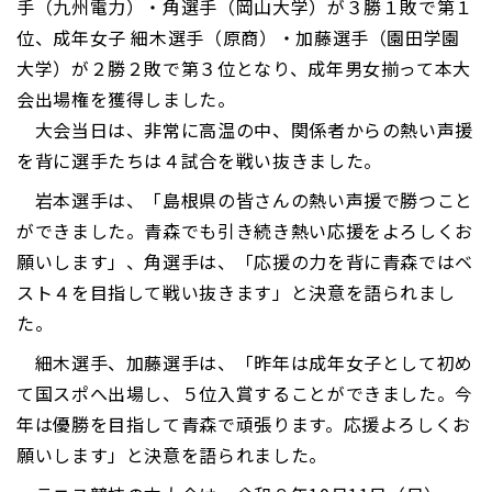
手（九州電力）・角選手（岡山大学）が３勝１敗で第１
位、成年女子 細木選手（原商）・加藤選手（園田学園
大学）が２勝２敗で第３位となり、成年男女揃って本大
会出場権を獲得しました。
大会当日は、非常に高温の中、関係者からの熱い声援
を背に選手たちは４試合を戦い抜きました。
岩本選手は、「島根県の皆さんの熱い声援で勝つこと
ができました。青森でも引き続き熱い応援をよろしくお
願いします」、角選手は、「応援の力を背に青森ではベ
スト４を目指して戦い抜きます」と決意を語られまし
た。
細木選手、加藤選手は、「昨年は成年女子として初め
て国スポへ出場し、５位入賞することができました。今
年は優勝を目指して青森で頑張ります。応援よろしくお
願いします」と決意を語られました。