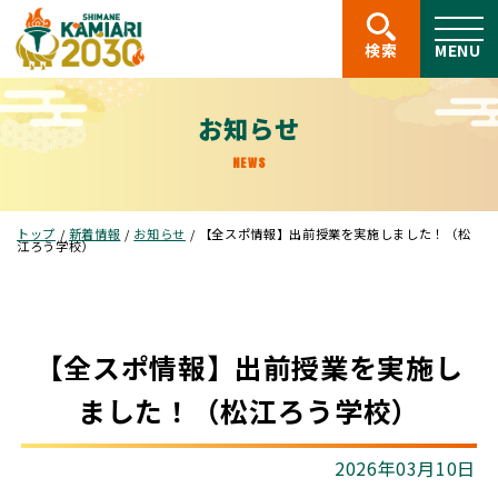
このページの本文へ
検索
MENU
お知らせ
NEWS
現
トップ
/
新着情報
/
お知らせ
/
【全スポ情報】出前授業を実施しました！（松
在
江ろう学校）
の
位
置：
【全スポ情報】出前授業を実施し
ました！（松江ろう学校）
2026年03月10日