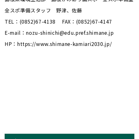
全スポ準備スタッフ 野津、佐藤
TEL：(0852)67-4138 FAX：(0852)67-4147
E-mail：nozu-shinichi@edu.pref.shimane.jp
HP：https://www.shimane-kamiari2030.jp/