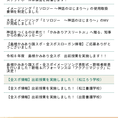
イメージソング「ミソロジー ～神話のはじまり～」の使用取扱
要領を制定しました
大会イメージソング「ミソロジー ～神話のはじまり～」のMV
が完成しました！
神話をつくるのは君だ！「かみありアスリートJr.」へ贈る、知事
からの熱いメッセージ
【島根かみあり国スポ・全スポスローガン揮毫】ご応募ありがと
うございました
令和８年度 島根かみあり全スポ 出前授業を実施します！！
島根かみあり国スポ・全スポイメージソング表彰式・歌唱者発表
を行いました！歌唱＆パフォーマンスは「アクア☆マジック」に
決定！
【全スポ情報】出前授業を実施しました！（松江ろう学校）
【全スポ情報】出前授業を実施しました！（松江養護学校）
【全スポ情報】出前授業を実施しました！（出雲養護学校）