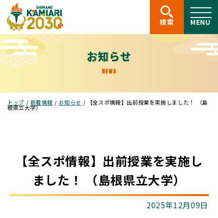
このページの本文へ
検索
MENU
お知らせ
NEWS
現
トップ
/
新着情報
/
お知らせ
/
【全スポ情報】出前授業を実施しました！ （島
在
根県立大学）
の
位
置：
【全スポ情報】出前授業を実施し
ました！ （島根県立大学）
2025年12月09日