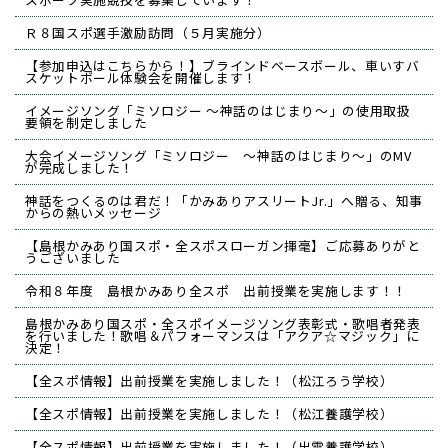
Ｒ８国スポ選手激励訪問（５月実施分）
【参加申込はこちらから！】ブラインドベースボール、車いすバ
スケットボール体験会を開催します！
イメージソング「ミソロジー ～神話のはじまり～」の使用取扱
要領を制定しました
大会イメージソング「ミソロジー ～神話のはじまり～」のMV
が完成しました！
神話をつくるのは君だ！「かみありアスリートJr.」へ贈る、知事
からの熱いメッセージ
【島根かみあり国スポ・全スポスローガン揮毫】ご応募ありがと
うございました
令和８年度 島根かみあり全スポ 出前授業を実施します！！
島根かみあり国スポ・全スポイメージソング表彰式・歌唱者発表
を行いました！歌唱＆パフォーマンスは「アクア☆マジック」に
決定！
【全スポ情報】出前授業を実施しました！（松江ろう学校）
【全スポ情報】出前授業を実施しました！（松江養護学校）
【全スポ情報】出前授業を実施しました！（出雲養護学校）