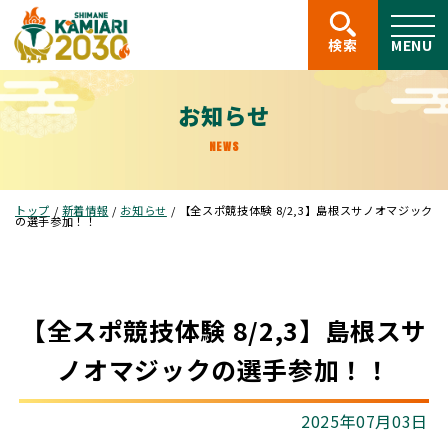
このページの本文へ
検索
MENU
お知らせ
NEWS
現
トップ
/
新着情報
/
お知らせ
/
【全スポ競技体験 8/2,3】島根スサノオマジック
在
の選手参加！！
の
位
置：
【全スポ競技体験 8/2,3】島根スサ
ノオマジックの選手参加！！
2025年07月03日