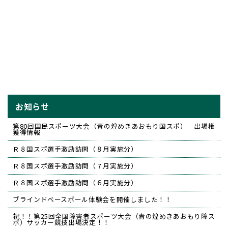
お知らせ
第80回国民スポーツ大会（青の煌めきあおもり国スポ） 出場権
獲得情報
Ｒ８国スポ選手激励訪問（８月実施分）
Ｒ８国スポ選手激励訪問（７月実施分）
Ｒ８国スポ選手激励訪問（６月実施分）
ブラインドベースボール体験会を開催しました！！
祝！！第25回全国障害者スポーツ大会（青の煌めきあおもり障ス
ポ）サッカー競技出場決定！！