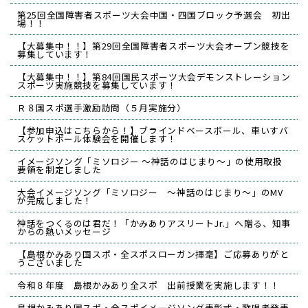
第25回全国障害者スポーツ大会中国・四国ブロック予選会 初出
場！！
【大募集中！！】第29回全国障害者スポーツ大会オープン競技を
募集しています！
【大募集中！！】第84回国民スポーツ大会デモンストレーション
スポーツ実施競技を募集しています！
Ｒ８国スポ選手激励訪問（５月実施分）
【参加申込はこちらから！】ブラインドベースボール、車いすバ
スケットボール体験会を開催します！
イメージソング「ミソロジー ～神話のはじまり～」の使用取扱
要領を制定しました
大会イメージソング「ミソロジー ～神話のはじまり～」のMV
が完成しました！
神話をつくるのは君だ！「かみありアスリートJr.」へ贈る、知事
からの熱いメッセージ
【島根かみあり国スポ・全スポスローガン揮毫】ご応募ありがと
うございました
令和８年度 島根かみあり全スポ 出前授業を実施します！！
島根かみあり国スポ・全スポイメージソング表彰式・歌唱者発表