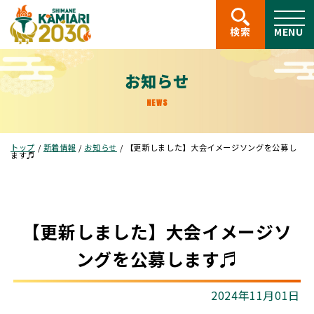
このページの本文へ
検索
MENU
お知らせ
NEWS
現
トップ
/
新着情報
/
お知らせ
/
【更新しました】大会イメージソングを公募し
在
ます♬
の
位
置：
【更新しました】大会イメージソ
ングを公募します♬
2024年11月01日