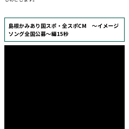
島根かみあり国スポ・全スポCM ～イメージ
ソング全国公募～編15秒