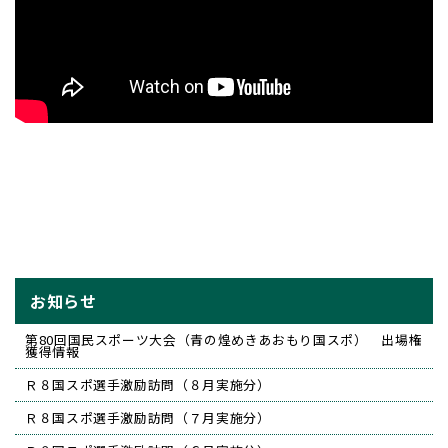
お知らせ
第80回国民スポーツ大会（青の煌めきあおもり国スポ） 出場権
獲得情報
Ｒ８国スポ選手激励訪問（８月実施分）
Ｒ８国スポ選手激励訪問（７月実施分）