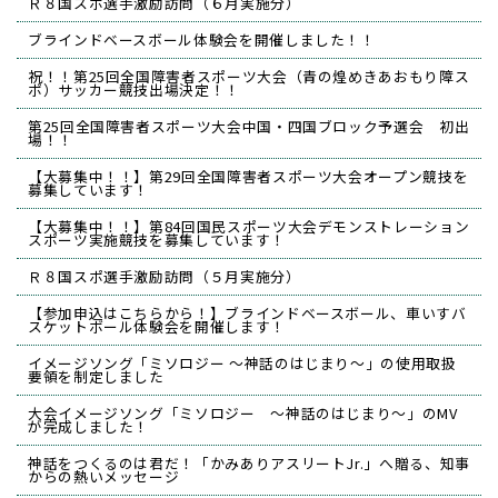
Ｒ８国スポ選手激励訪問（６月実施分）
ブラインドベースボール体験会を開催しました！！
祝！！第25回全国障害者スポーツ大会（青の煌めきあおもり障ス
ポ）サッカー競技出場決定！！
第25回全国障害者スポーツ大会中国・四国ブロック予選会 初出
場！！
【大募集中！！】第29回全国障害者スポーツ大会オープン競技を
募集しています！
【大募集中！！】第84回国民スポーツ大会デモンストレーション
スポーツ実施競技を募集しています！
Ｒ８国スポ選手激励訪問（５月実施分）
【参加申込はこちらから！】ブラインドベースボール、車いすバ
スケットボール体験会を開催します！
イメージソング「ミソロジー ～神話のはじまり～」の使用取扱
要領を制定しました
大会イメージソング「ミソロジー ～神話のはじまり～」のMV
が完成しました！
神話をつくるのは君だ！「かみありアスリートJr.」へ贈る、知事
からの熱いメッセージ