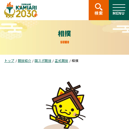
このページの本文へ
検索
MENU
相撲
SUMO
現
トップ
/
競技紹介
/
国スポ競技
/
正式競技
/
相撲
在
の
位
置：