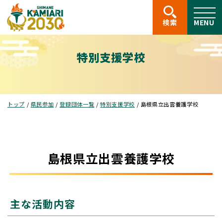
このページの本文へ
検索
MENU
特別支援学校
現
トップ
/
県民参加
/
登録団体一覧
/
特別支援学校
/
島根県立出雲養護学校
在
の
位
置：
島根県立出雲養護学校
主な活動内容