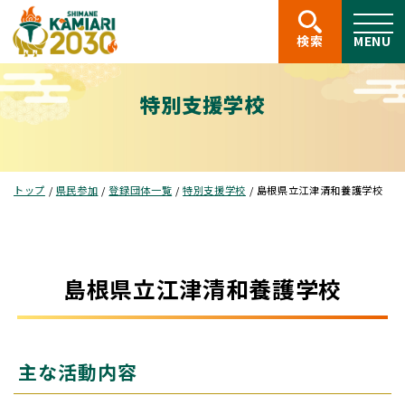
このページの本文へ
検索
MENU
特別支援学校
現
トップ
/
県民参加
/
登録団体一覧
/
特別支援学校
/
島根県立江津清和養護学校
在
の
位
置：
島根県立江津清和養護学校
主な活動内容