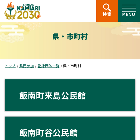
このページの本文へ
検索
MENU
県・市町村
現
トップ
/
県民参加
/
登録団体一覧
/
県・市町村
在
の
位
置：
飯南町来島公民館
飯南町谷公民館